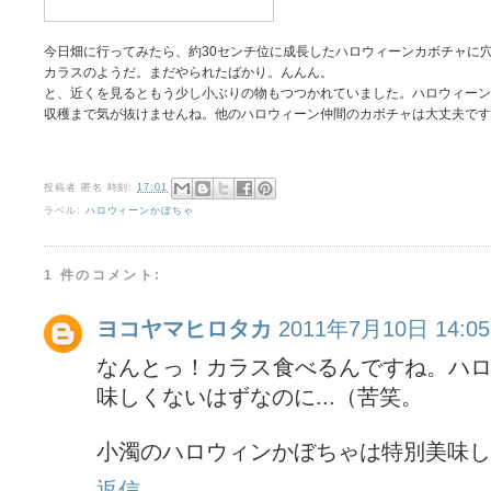
今日畑に行ってみたら、約30センチ位に成長したハロウィーンカボチャに
カラスのようだ。まだやられたばかり。んんん。
と、近くを見るともう少し小ぶりの物もつつかれていました。ハロウィーン
収穫まで気が抜けませんね。他のハロウィーン仲間のカボチャは大丈夫です
投稿者
匿名
時刻:
17:01
ラベル:
ハロウィーンかぼちゃ
1 件のコメント:
ヨコヤマヒロタカ
2011年7月10日 14:05
なんとっ！カラス食べるんですね。ハ
味しくないはずなのに...（苦笑。
小濁のハロウィンかぼちゃは特別美味し
返信