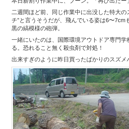
本日薪割り作業中に、ブーン。「再び出たー
二週間ほど前、同じ作業中に出没した特大の
チ”と言うそうだが、飛んでいる姿は6〜7c
黒の縞模様の砲弾。
一緒にいたのは、国際環境アウトドア専門学
る。恐れること無く殺虫剤で対処！
出来すぎのように昨日買ったばかりのスズメ