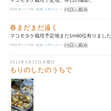
マコモタケ栽培予定地、本日の撮影。
投稿者
村シェフ
時刻:
16:58
0 件のコメント:
春まだまだ遠く
マコモタケ栽培予定地まだ1m60位有りまし
投稿者
村シェフ
時刻:
16:03
0 件のコメント:
2011年3月15日火曜日
もりのしたのうちで