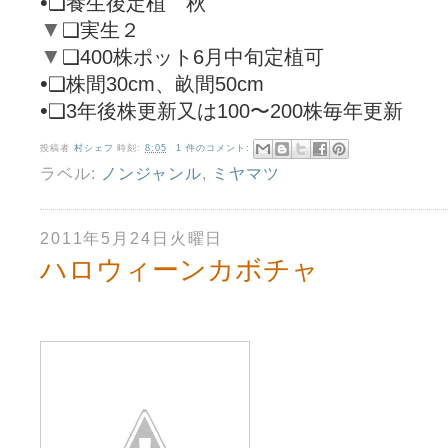
•
❑
養生後定植 秋
▼
❑
実生２
▼
❑
400株ポット6月中旬定植可
•
❑
株間30cm、畝間50cm
•
❑
3年後株更新又は100〜200株毎年更新
投稿者
村シェフ
時刻:
8:05
1 件のコメント:
ラベル:
ノンジャンル
,
ミヤマツ
2011年5月24日火曜日
ハロウィーンカボチャ