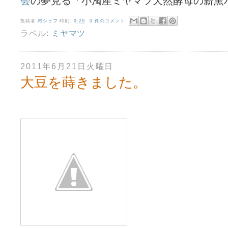
会
の夢見る「小濁産ミヤマツ天然酵母の薪窯
投稿者
村シェフ
時刻:
9:20
0 件のコメント:
ラベル:
ミヤマツ
2011年6月21日火曜日
大豆を蒔きました。