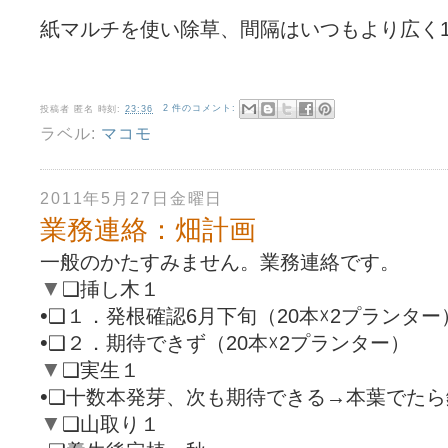
紙マルチを使い除草、間隔はいつもより広く1.
投稿者
匿名
時刻:
23:36
2 件のコメント:
ラベル:
マコモ
2011年5月27日金曜日
業務連絡：畑計画
一般のかたすみません。業務連絡です。
▼
❑
挿し木１
•
❑
１．発根確認6月下旬（20本☓2プランター
•
❑
２．期待できず（20本☓2プランター）
▼
❑
実生１
•
❑
十数本発芽、次も期待できる→本葉でたら
▼
❑
山取り１