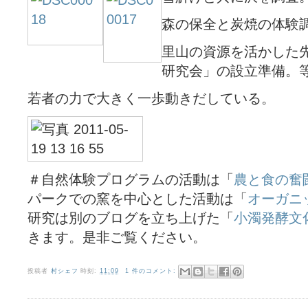
森の保全と炭焼の体験
里山の資源を活かした
研究会」の設立準備。
若者の力で大きく一歩動きだしている。
＃自然体験プログラムの活動は「
農と食の奮
パークでの窯を中心とした活動は「
オーガニ
研究は別のブログを立ち上げた「
小濁発酵文
きます。是非ご覧ください。
投稿者
村シェフ
時刻:
11:09
1 件のコメント: