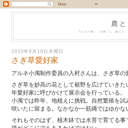
農と
アルネ小濁。「自然」と「暮らし」
2010年8月19日木曜日
さぎ草愛好家
アルネ小濁制作委員の入村さんは、さぎ草の
さぎ草を妙高の花として裾野を広げていきた
年愛好家に呼びかけて展示会を行っている。
小濁では昨年、地植えに挑戦。自然繁殖を試
咲いたに留まる。なかなか一筋縄ではゆかな
それもそのはず、植木鉢では水苔で育てる事