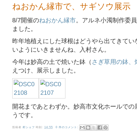
ねおかん縁市で、サギソウ展示
8/7開催の
ねおかん縁市
。アルネ小濁制作委員
ました。
昨年地植えにした球根はどうやら出てきてい
いようにいきませんね、入村さん。
今年は妙高の土で焼いた鉢（
さぎ草用の鉢、
えつけ、展示しました。
開花まであとわずか。妙高市文化ホールでの
うです。
投稿者
村シェフ
時刻:
14:55
0 件のコメント: